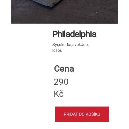
Philadelphia
Sýr,okurka,avokádo,
losos
Cena
290
Kč